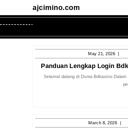
Skip
ajcimino.com
to
content
Skip
to
Content
Ma
May 21, 2026
21,
Panduan Lengkap Login Bdka
20
Selamat datang di Dunia Bdkasino Dalam era digital saat ini, login bdkasino menjadi pintu gerbang bagi para
pe
M
March 8, 2026