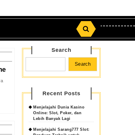
Search
for:
Search
Search
Panduan
ne
Lengkap
Login
Bdkasino:
Recent Posts
Menangkan
Jackpot
Menjelajahi Dunia Kasino
Online: Slot, Poker, dan
di
Lebih Banyak Lagi
Kasino
Menjelajahi Sarang777 Slot:
Online