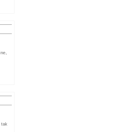
no
ne
rik
ajahi
777:
o
uan
5