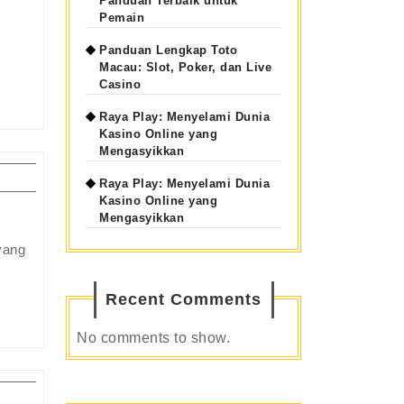
Panduan Terbaik untuk
Pemain
Panduan Lengkap Toto
Macau: Slot, Poker, dan Live
Casino
Raya Play: Menyelami Dunia
Kasino Online yang
Mengasyikkan
Raya Play: Menyelami Dunia
Kasino Online yang
Menjelajahi
Mengasyikkan
Dunia
Kasino
Online:
Recent Comments
Slot,
Poker,
No comments to show.
dan
Lebih
Banyak