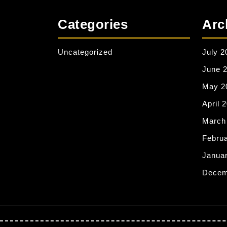
Categories
Arc
Uncategorized
July 2
June 
May 2
April 
March
Febru
Janua
Decem