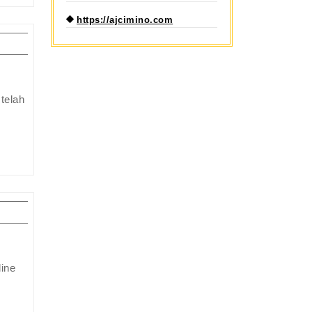
ng
https://ajcimino.com
ngasyikkan
njalani
tualangan
ru
AGA169:
sino
line
rbaik
ng
elami
a