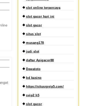
no
slot online terpercaya
ya
slot gacor hari ini
ay:
slot gacor
nyelami
nia
situs slot
sino
musang178
line
judi slot
ng
ngasyikkan
daftar Apigacor88
Dewatoto
ya
bd kasino
ay:
nyelami
https://situsrpvip5.com/
nia
svip2 h5
sino
line
slot gacor