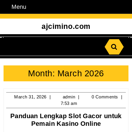
Skip
Menu
Menu
to
content
Skip
ajcimino.com
to
Content
Search
for:
Month:
March 2026
March
admin
March 31, 2026
admin
0 Comments
31,
7:53 am
2026
Panduan Lengkap Slot Gacor untuk
Panduan
Pemain Kasino Online
Lengkap