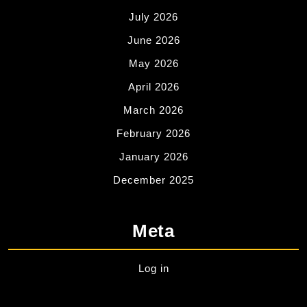
July 2026
June 2026
May 2026
April 2026
March 2026
February 2026
January 2026
December 2025
Meta
Log in