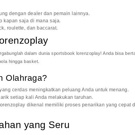
ung dengan dealer dan pemain lainnya.
 kapan saja di mana saja.
ck, roulette, dan baccarat.
Lorenzoplay
abunglah dalam dunia sportsbook lorenzoplay! Anda bisa bert
bola hingga basket.
n Olahraga?
yang cerdas meningkatkan peluang Anda untuk menang.
ik setiap kali Anda melakukan taruhan.
lorenzoplay dikenal memiliki proses penarikan yang cepat 
ahan yang Seru