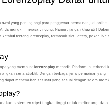
 awal yang penting bagi para penggemar permainan judi online.
 Anda mungkin merasa bingung. Namun, jangan khawatir! Dalam 
etahui tentang lorenzoplay, termasuk slot, lottery, poker, live 
lay
at apa yang membuat
lorenzoplay
menarik. Platform ini terkenal 
ngkan serta atraktif. Dengan berbagai jenis permainan yang
akang dapat menemukan sesuatu yang sesuai dengan selera mere
oplay?
kan sistem enkripsi tingkat tinggi untuk melindungi data