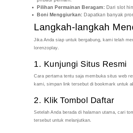
Pilihan Permainan Beragam:
Dari slot hi
Boni Menggiurkan:
Dapatkan banyak promo
Langkah-langkah Mend
Jika Anda siap untuk bergabung, kami telah 
lorenzoplay.
1. Kunjungi Situs Resmi
Cara pertama tentu saja membuka situs web res
kami, simpan link tersebut di bookmark untuk a
2. Klik Tombol Daftar
Setelah Anda berada di halaman utama, cari t
tersebut untuk melanjutkan.