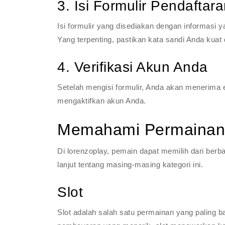
3. Isi Formulir Pendaftar
Isi formulir yang disediakan dengan informasi y
Yang terpenting, pastikan kata sandi Anda kuat 
4. Verifikasi Akun Anda
Setelah mengisi formulir, Anda akan menerima e
mengaktifkan akun Anda.
Memahami Permainan 
Di lorenzoplay, pemain dapat memilih dari berb
lanjut tentang masing-masing kategori ini.
Slot
Slot adalah salah satu permainan yang paling 