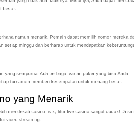
eruan yang tidak ada habisnya. Misalnya, Anda dapat mencoba
t besar.
sederhana namun menarik. Pemain dapat memilih nomor mereka d
an setiap minggu dan berharap untuk mendapatkan keberuntung
ihan yang sempurna. Ada berbagai varian poker yang bisa Anda
etiap turnamen memberi kesempatan untuk menang besar.
no yang Menarik
 mendekati casino fisik, fitur live casino sangat cocok! Di sin
lui video streaming.