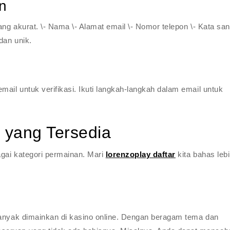
an
ang akurat. \- Nama \- Alamat email \- Nomor telepon \- Kata san
dan unik.
mail untuk verifikasi. Ikuti langkah-langkah dalam email untuk
yang Tersedia
agai kategori permainan. Mari
lorenzoplay daftar
kita bahas leb
banyak dimainkan di kasino online. Dengan beragam tema dan