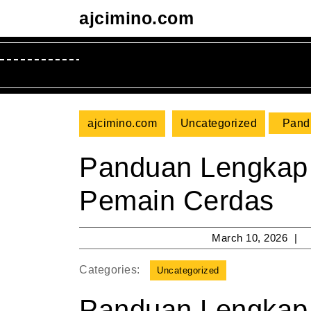
Skip
ajcimino.com
to
content
Skip
to
Content
ajcimino.com
Uncategorized
Pandu
Panduan Lengkap 
Pemain Cerdas
M
March 10, 2026
1
2
Categories:
Uncategorized
Panduan Lengkap 