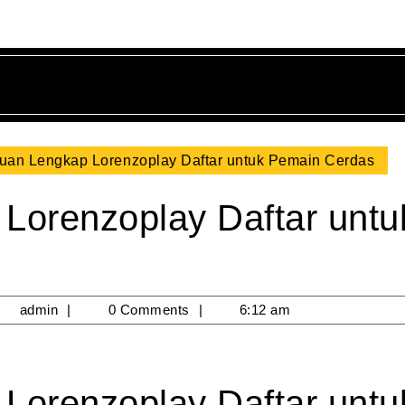
an Lengkap Lorenzoplay Daftar untuk Pemain Cerdas
Lorenzoplay Daftar untu
arch
admin
admin
0 Comments
6:12 am
0,
026
Lorenzoplay Daftar untu