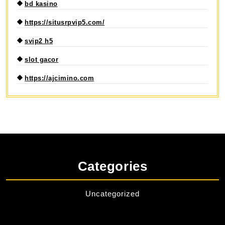
bd kasino
https://situsrpvip5.com/
svip2 h5
slot gacor
https://ajcimino.com
Categories
Uncategorized