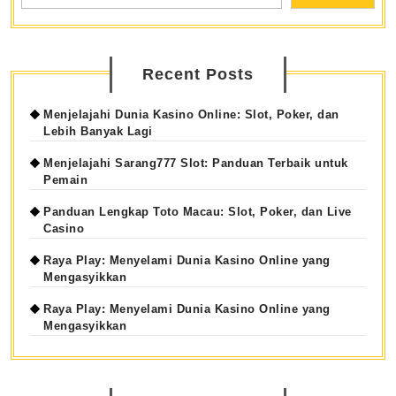
Recent Posts
Menjelajahi Dunia Kasino Online: Slot, Poker, dan
Lebih Banyak Lagi
Menjelajahi Sarang777 Slot: Panduan Terbaik untuk
Pemain
Panduan Lengkap Toto Macau: Slot, Poker, dan Live
Casino
Raya Play: Menyelami Dunia Kasino Online yang
Mengasyikkan
Raya Play: Menyelami Dunia Kasino Online yang
Mengasyikkan