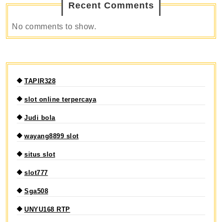
Recent Comments
No comments to show.
TAPIR328
slot online terpercaya
Judi bola
wayang8899 slot
situs slot
slot777
Sga508
UNYU168 RTP