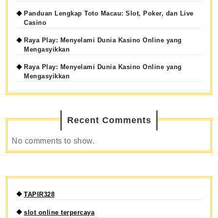
Panduan Lengkap Toto Macau: Slot, Poker, dan Live
Casino
Raya Play: Menyelami Dunia Kasino Online yang
Mengasyikkan
Raya Play: Menyelami Dunia Kasino Online yang
Mengasyikkan
Recent Comments
No comments to show.
TAPIR328
slot online terpercaya