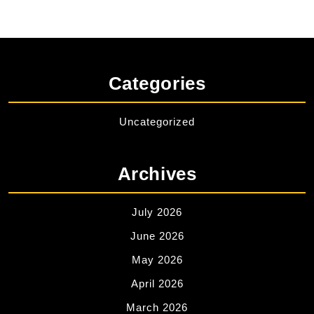
Categories
Uncategorized
Archives
July 2026
June 2026
May 2026
April 2026
March 2026