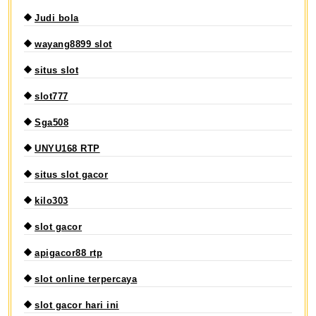
Judi bola
wayang8899 slot
situs slot
slot777
Sga508
UNYU168 RTP
situs slot gacor
kilo303
slot gacor
apigacor88 rtp
slot online terpercaya
slot gacor hari ini