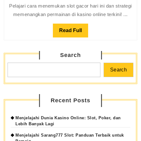
Ini:
Pelajari cara menemukan slot gacor hari ini dan strategi
Pan
memenangkan permainan di kasino online terkini! ...
Len
untu
Read
Read Full
Pem
Full
Search
Search
Recent Posts
Menjelajahi Dunia Kasino Online: Slot, Poker, dan
Lebih Banyak Lagi
Menjelajahi Sarang777 Slot: Panduan Terbaik untuk