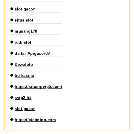
slot gacor
situs slot
musang178
judi slot
daftar Apigacor88
Dewatoto
bd kasino
https://situsrpvip5.com/
svip2 h5
slot gacor
https://ajcimino.com