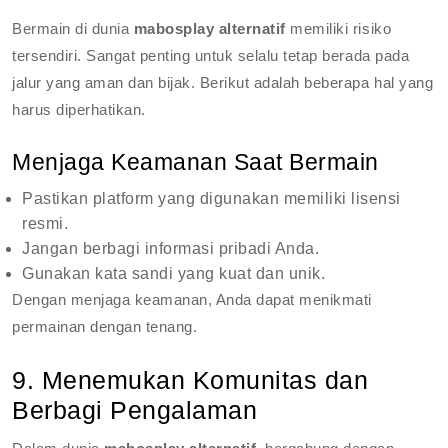
Bermain di dunia
mabosplay alternatif
memiliki risiko
tersendiri. Sangat penting untuk selalu tetap berada pada
jalur yang aman dan bijak. Berikut adalah beberapa hal yang
harus diperhatikan.
Menjaga Keamanan Saat Bermain
Pastikan platform yang digunakan memiliki lisensi
resmi.
Jangan berbagi informasi pribadi Anda.
Gunakan kata sandi yang kuat dan unik.
Dengan menjaga keamanan, Anda dapat menikmati
permainan dengan tenang.
9. Menemukan Komunitas dan
Berbagi Pengalaman