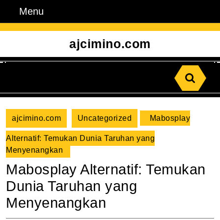
Skip
Menu
Menu
to
content
Skip
ajcimino.com
to
Content
Search
for:
ajcimino.com
Uncategorized
Mabosplay
Alternatif: Temukan Dunia Taruhan yang
Menyenangkan
Mabosplay Alternatif: Temukan
Dunia Taruhan yang
Menyenangkan