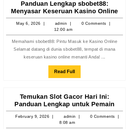
Panduan Lengkap sbobet88:
Pa
Menyasar Keseruan Kasino Online
Le
May
admin
May 6, 2026
admin
0 Comments
sbo
6,
12:00 am
Men
2026
Kes
Memahami sbobet88: Pintu Masuk ke Kasino Online
Kas
Selamat datang di dunia sbobet88, tempat di mana
Onl
keseruan kasino online menanti Anda! ...
Read
Read Full
Full
Temukan Slot Gacor Hari Ini:
Tem
Panduan Lengkap untuk Pemain
Slot
February
admin
February 9, 2026
admin
0 Comments
Gac
9,
8:08 am
Hari
2026