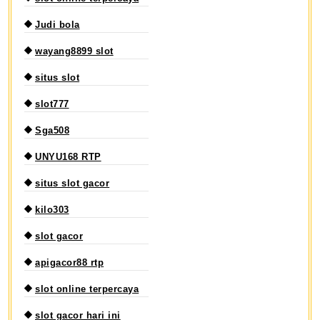
Judi bola
wayang8899 slot
situs slot
slot777
Sga508
UNYU168 RTP
situs slot gacor
kilo303
slot gacor
apigacor88 rtp
slot online terpercaya
slot gacor hari ini