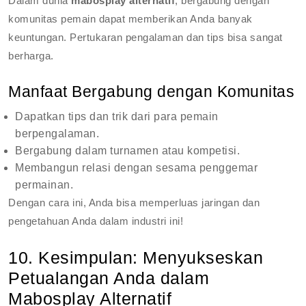
Dalam dunia
mabosplay alternatif
, bergabung dengan
komunitas pemain dapat memberikan Anda banyak
keuntungan. Pertukaran pengalaman dan tips bisa sangat
berharga.
Manfaat Bergabung dengan Komunitas
Dapatkan tips dan trik dari para pemain
berpengalaman.
Bergabung dalam turnamen atau kompetisi.
Membangun relasi dengan sesama penggemar
permainan.
Dengan cara ini, Anda bisa memperluas jaringan dan
pengetahuan Anda dalam industri ini!
10. Kesimpulan: Menyukseskan
Petualangan Anda dalam
Mabosplay Alternatif