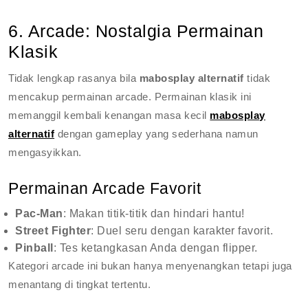
6. Arcade: Nostalgia Permainan
Klasik
Tidak lengkap rasanya bila
mabosplay alternatif
tidak
mencakup permainan arcade. Permainan klasik ini
memanggil kembali kenangan masa kecil
mabosplay
alternatif
dengan gameplay yang sederhana namun
mengasyikkan.
Permainan Arcade Favorit
Pac-Man
: Makan titik-titik dan hindari hantu!
Street Fighter
: Duel seru dengan karakter favorit.
Pinball
: Tes ketangkasan Anda dengan flipper.
Kategori arcade ini bukan hanya menyenangkan tetapi juga
menantang di tingkat tertentu.