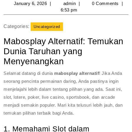
January
admin
January 6, 2026
admin
0 Comments
6,
6:53 pm
2026
Categories:
Uncategorized
Mabosplay Alternatif: Temukan
Dunia Taruhan yang
Menyenangkan
Selamat datang di dunia
mabosplay alternatif
! Jika Anda
seorang pencinta permainan daring, Anda pastinya ingin
menjelajahi lebih dalam tentang pilihan yang ada. Saat ini,
slot, lotere, poker, live casino, sportsbook, dan arcade
menjadi semakin populer. Mari kita telusuri lebih jauh, dan
temukan pilihan terbaik bagi Anda.
1. Memahami Slot dalam