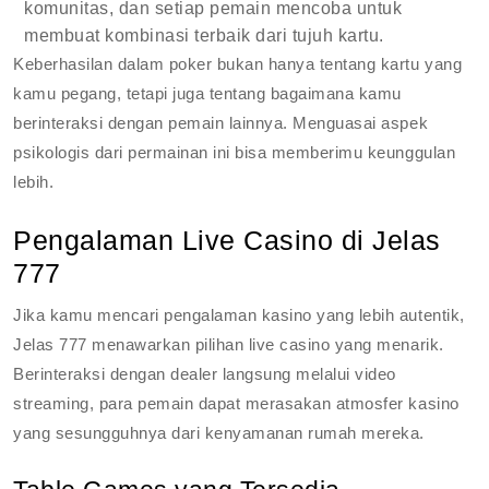
komunitas, dan setiap pemain mencoba untuk
membuat kombinasi terbaik dari tujuh kartu.
Keberhasilan dalam poker bukan hanya tentang kartu yang
kamu pegang, tetapi juga tentang bagaimana kamu
berinteraksi dengan pemain lainnya. Menguasai aspek
psikologis dari permainan ini bisa memberimu keunggulan
lebih.
Pengalaman Live Casino di Jelas
777
Jika kamu mencari pengalaman kasino yang lebih autentik,
Jelas 777 menawarkan pilihan live casino yang menarik.
Berinteraksi dengan dealer langsung melalui video
streaming, para pemain dapat merasakan atmosfer kasino
yang sesungguhnya dari kenyamanan rumah mereka.