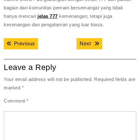
bagian dari komunitas pemain bersemangat yang tidak
hanya mencari
jelas 777
kemenangan, tetapi juga
kesenangan dan pengalaman yang luar biasa.
Post
Previous post:
Next post:
Previous
Next
navigation
Leave a Reply
Your email address will not be published.
Required fields are
marked
*
Comment
*