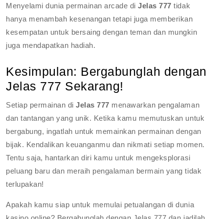
Menyelami dunia permainan arcade di
Jelas 777
tidak
hanya menambah kesenangan tetapi juga memberikan
kesempatan untuk bersaing dengan teman dan mungkin
juga mendapatkan hadiah.
Kesimpulan: Bergabunglah dengan
Jelas 777 Sekarang!
Setiap permainan di
Jelas 777
menawarkan pengalaman
dan tantangan yang unik. Ketika kamu memutuskan untuk
bergabung, ingatlah untuk memainkan permainan dengan
bijak. Kendalikan keuanganmu dan nikmati setiap momen.
Tentu saja, hantarkan diri kamu untuk mengeksplorasi
peluang baru dan meraih pengalaman bermain yang tidak
terlupakan!
Apakah kamu siap untuk memulai petualangan di dunia
kasino online? Bergabunglah dengan Jelas 777 dan jadilah