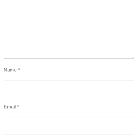
Name
*
Email
*