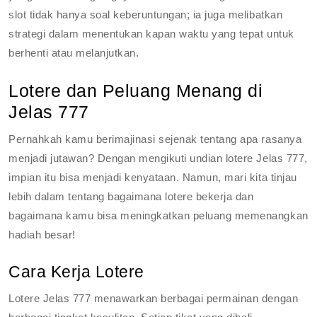
slot tidak hanya soal keberuntungan; ia juga melibatkan
strategi dalam menentukan kapan waktu yang tepat untuk
berhenti atau melanjutkan.
Lotere dan Peluang Menang di
Jelas 777
Pernahkah kamu berimajinasi sejenak tentang apa rasanya
menjadi jutawan? Dengan mengikuti undian lotere Jelas 777,
impian itu bisa menjadi kenyataan. Namun, mari kita tinjau
lebih dalam tentang bagaimana lotere bekerja dan
bagaimana kamu bisa meningkatkan peluang memenangkan
hadiah besar!
Cara Kerja Lotere
Lotere Jelas 777 menawarkan berbagai permainan dengan