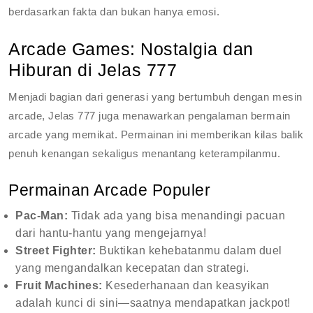
berdasarkan fakta dan bukan hanya emosi.
Arcade Games: Nostalgia dan
Hiburan di Jelas 777
Menjadi bagian dari generasi yang bertumbuh dengan mesin
arcade, Jelas 777 juga menawarkan pengalaman bermain
arcade yang memikat. Permainan ini memberikan kilas balik
penuh kenangan sekaligus menantang keterampilanmu.
Permainan Arcade Populer
Pac-Man:
Tidak ada yang bisa menandingi pacuan
dari hantu-hantu yang mengejarnya!
Street Fighter:
Buktikan kehebatanmu dalam duel
yang mengandalkan kecepatan dan strategi.
Fruit Machines:
Kesederhanaan dan keasyikan
adalah kunci di sini—saatnya mendapatkan jackpot!