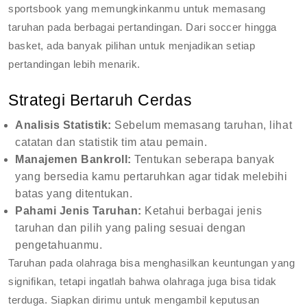
sportsbook yang memungkinkanmu untuk memasang
taruhan pada berbagai pertandingan. Dari soccer hingga
basket, ada banyak pilihan untuk menjadikan setiap
pertandingan lebih menarik.
Strategi Bertaruh Cerdas
Analisis Statistik:
Sebelum memasang taruhan, lihat
catatan dan statistik tim atau pemain.
Manajemen Bankroll:
Tentukan seberapa banyak
yang bersedia kamu pertaruhkan agar tidak melebihi
batas yang ditentukan.
Pahami Jenis Taruhan:
Ketahui berbagai jenis
taruhan dan pilih yang paling sesuai dengan
pengetahuanmu.
Taruhan pada olahraga bisa menghasilkan keuntungan yang
signifikan, tetapi ingatlah bahwa olahraga juga bisa tidak
terduga. Siapkan dirimu untuk mengambil keputusan