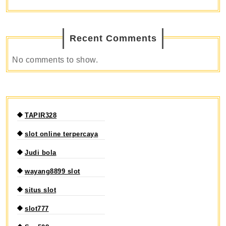
Recent Comments
No comments to show.
TAPIR328
slot online terpercaya
Judi bola
wayang8899 slot
situs slot
slot777