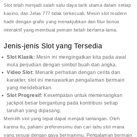
Slot telah menjadi salah satu daya tarik utama dalam setiap
kasino, dan Jelas 777 tidak terkecuali. Mesin slot modern
hadir dengan grafis yang menakjubkan dan fitur bonus
interaktif yang membuat pemain betah berlama-lama.
Jenis-jenis Slot yang Tersedia
Slot Klasik:
Mesin ini mengingatkan kita pada awal
mula perjudian dengan simbol buah dan angka.
Video Slot:
Menarik perhatian dengan cerita dan
karakter, slot ini menawarkan pengalaman bermain
yang mendebarkan.
Slot Progresif:
Kesempatan untuk memenangkan
jackpot besar bergantung pada kontribusi setiap
taruhan yang dipasang.
Memilih slot yang tepat dapat menjadi tantangan. Oleh
karena itu, pahami preferensimu dan cari tahu slot mana
yang sesuai dengan gaya bermainmu. Pengalaman bermain