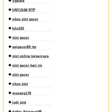
Sga508
UNYU168 RTP
situs slot gacor
kilo303
slot gacor
apigacor88 rtp
slot online terpercaya
slot gacor hari ini
slot gacor
situs slot
musang178
judi slot
daftar Apigacor88