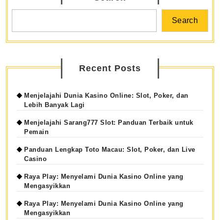
Search
Recent Posts
Menjelajahi Dunia Kasino Online: Slot, Poker, dan
Lebih Banyak Lagi
Menjelajahi Sarang777 Slot: Panduan Terbaik untuk
Pemain
Panduan Lengkap Toto Macau: Slot, Poker, dan Live
Casino
Raya Play: Menyelami Dunia Kasino Online yang
Mengasyikkan
Raya Play: Menyelami Dunia Kasino Online yang
Mengasyikkan