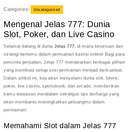
Categories:
Uncategorized
Mengenal Jelas 777: Dunia
Slot, Poker, dan Live Casino
Selamat datang di dunia
Jelas 777
, di mana keseruan dan
strategi bertemu dalam permainan kasino online! Bagi para
pencinta perjudian, Jelas 777 menawarkan berbagai pilihan
yang membuat setiap sesi permainan menjadi berkualitas.
Dalam artikel ini, kita akan menyelami dunia slot, lotere,
poker, live casino, sportsbook, dan arcade, memberikan
kamu wawasan mendalam sekaligus tips berharga yang
akan membantu meningkatkan peluangmu dalam
permainan!
Memahami Slot dalam Jelas 777