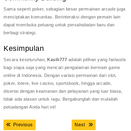
Sama seperti poker, sebagian besar permainan arcade juga
menciptakan komunitas. Berinteraksi dengan pemain lain
dapat membuka peluang untuk persahabatan baru dan
berbagi strategi.
Kesimpulan
Secara keseluruhan,
Kasih777
adalah pilihan yang fantastis
bagi siapa saja yang mencari pengalaman bermain game
online di Indonesia. Dengan variasi permainan dari slot,
poker, lotere, live casino, sportsbook, hingga arcade,
disertai dengan keamanan dan pelayanan yang luar biasa,
tidak ada alasan untuk ragu. Bergabunglah dan mulailah
petualangan Anda hari ini!
Post
Previous post:
Next post:
Previous
Next
navigation