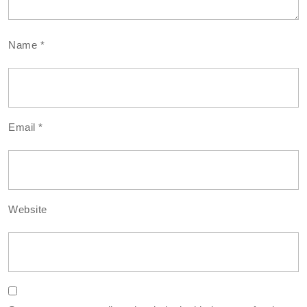
Name
*
Email
*
Website