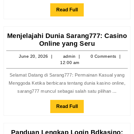
Online
Read
Read Full
Full
Menjelajahi Dunia Sarang777: Casino
Menjelajahi
Online yang Seru
Dunia
June
admin
June 20, 2026
admin
0 Comments
Sarang777:
20,
12:00 am
Casino
2026
Online
Selamat Datang di Sarang777: Permainan Kasual yang
yang
Menggoda Ketika berbicara tentang dunia kasino online,
Seru
sarang777 muncul sebagai salah satu pilihan ...
Read
Read Full
Full
Panduan Lengkap Login Bdkasino: