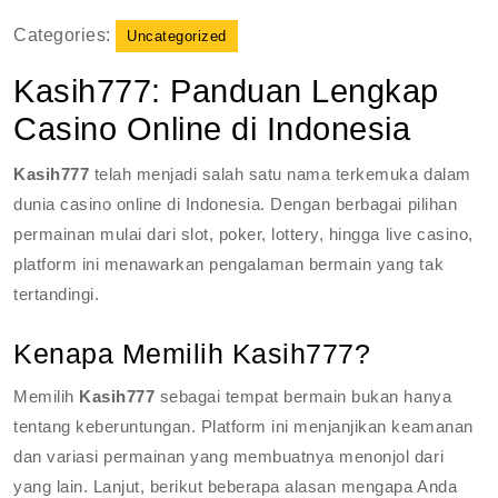
Categories:
Uncategorized
Kasih777: Panduan Lengkap
Casino Online di Indonesia
Kasih777
telah menjadi salah satu nama terkemuka dalam
dunia casino online di Indonesia. Dengan berbagai pilihan
permainan mulai dari slot, poker, lottery, hingga live casino,
platform ini menawarkan pengalaman bermain yang tak
tertandingi.
Kenapa Memilih Kasih777?
Memilih
Kasih777
sebagai tempat bermain bukan hanya
tentang keberuntungan. Platform ini menjanjikan keamanan
dan variasi permainan yang membuatnya menonjol dari
yang lain. Lanjut, berikut beberapa alasan mengapa Anda