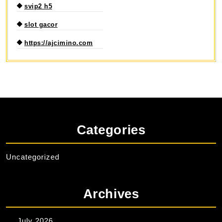
svip2 h5
slot gacor
https://ajcimino.com
Categories
Uncategorized
Archives
July 2026