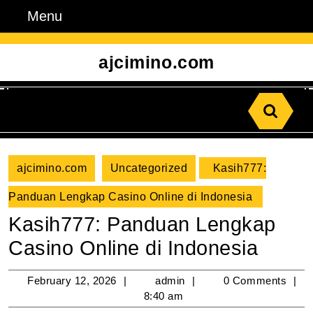
Skip
Menu
Menu
to
content
Skip
ajcimino.com
to
Content
Search
for:
ajcimino.com
Uncategorized
Kasih777:
Panduan Lengkap Casino Online di Indonesia
Kasih777: Panduan Lengkap
Casino Online di Indonesia
February
admin
February 12, 2026
admin
0 Comments
12,
8:40 am
2026