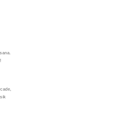
asana.
!
cade,
sik