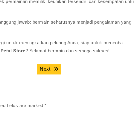
spek permainan memiliki keunikan tersendiri dan kesempatan unt
tanggung jawab; bermain seharusnya menjadi pengalaman yang
tegi untuk meningkatkan peluang Anda, siap untuk mencoba
 Petal Store
? Selamat bermain dan semoga sukses!
Next post:
Next
red fields are marked
*