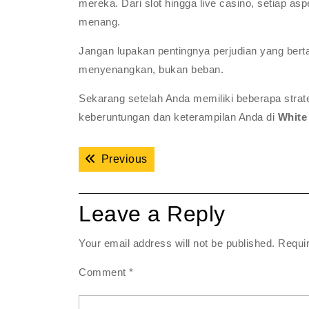
mereka. Dari slot hingga live casino, setiap a
menang.
Jangan lupakan pentingnya perjudian yang ber
menyenangkan, bukan beban.
Sekarang setelah Anda memiliki beberapa stra
keberuntungan dan keterampilan Anda di
White
Post
Previous post:
Previous
navigation
Leave a Reply
Your email address will not be published.
Requi
Comment
*