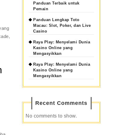
Panduan Terbaik untuk
Pemain
Panduan Lengkap Toto
Macau: Slot, Poker, dan Live
yang
Casino
cade,
Raya Play: Menyelami Dunia
Kasino Online yang
Mengasyikkan
Raya Play: Menyelami Dunia
n
Kasino Online yang
Mengasyikkan
Recent Comments
No comments to show.
oba