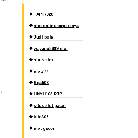
TAPIR328
slot online terpercaya
Judi bola
wayang8899 slot
situs slot
slot777
Sga508
di
UNYU168 RTP
:
situs slot gacor
kilo303
slot gacor