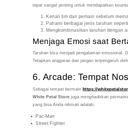
tepat sangat penting untuk mendapatkan keunt
Kenali tim dan pemain sebelum mema
Pahami berbagai jenis taruhan sepert
Mengkombinasikan taruhan dengan ana
Menjaga Emosi saat Bert
Taruhan bisa menjadi pengalaman emosional. Ole
Tetapkan anggaran dan jangan terpengaruh oleh
6. Arcade: Tempat No
Sebagai tempat bermain
https://whitepetalst
White Petal Store
juga menghadirkan permainan
yang bisa Anda nikmati adalah:
Pac-Man
Street Fighter