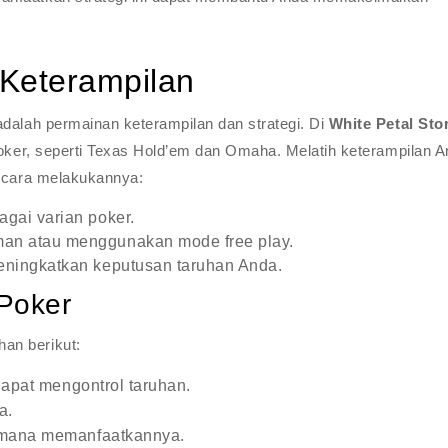
 Keterampilan
adalah permainan keterampilan dan strategi. Di
White Petal Sto
poker, seperti Texas Hold’em dan Omaha. Melatih keterampilan 
h cara melakukannya:
agai varian poker.
man atau menggunakan mode free play.
meningkatkan keputusan taruhan Anda.
Poker
an berikut:
dapat mengontrol taruhan.
a.
imana memanfaatkannya.