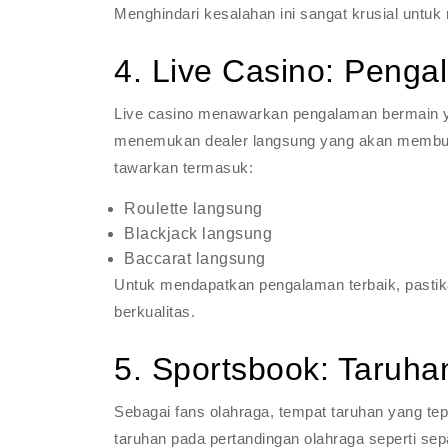
Menghindari kesalahan ini sangat krusial untu
4. Live Casino: Peng
Live casino menawarkan pengalaman bermain ya
menemukan dealer langsung yang akan membuat
tawarkan termasuk:
Roulette langsung
Blackjack langsung
Baccarat langsung
Untuk mendapatkan pengalaman terbaik, pastika
berkualitas.
5. Sportsbook: Taruha
Sebagai fans olahraga, tempat taruhan yang tep
taruhan pada pertandingan olahraga seperti sep