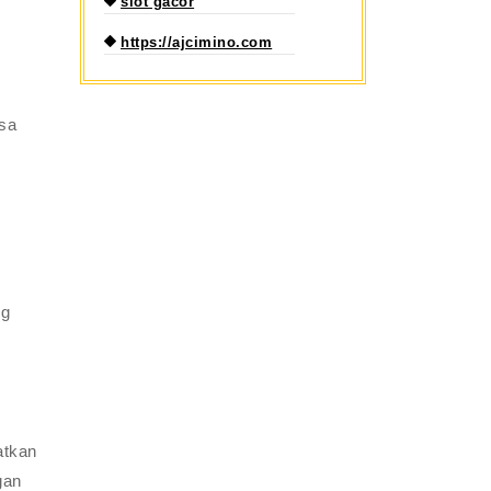
slot gacor
https://ajcimino.com
isa
ng
atkan
gan