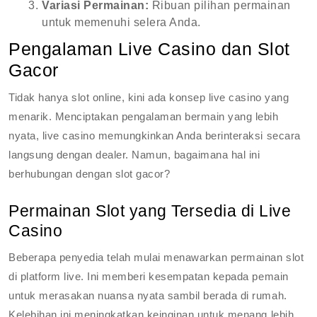
Variasi Permainan:
Ribuan pilihan permainan
untuk memenuhi selera Anda.
Pengalaman Live Casino dan Slot
Gacor
Tidak hanya slot online, kini ada konsep live casino yang
menarik. Menciptakan pengalaman bermain yang lebih
nyata, live casino memungkinkan Anda berinteraksi secara
langsung dengan dealer. Namun, bagaimana hal ini
berhubungan dengan slot gacor?
Permainan Slot yang Tersedia di Live
Casino
Beberapa penyedia telah mulai menawarkan permainan slot
di platform live. Ini memberi kesempatan kepada pemain
untuk merasakan nuansa nyata sambil berada di rumah.
Kelebihan ini meningkatkan keinginan untuk menang lebih