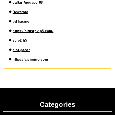
daftar Apigacor88
Dewatoto
bd kasino
https://situsrpvip5.com/
svip2 h5
slot gacor
https://ajcimino.com
Categories