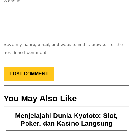
Website
Save my name, email, and website in this browser for the
next time I comment.
You May Also Like
Menjelajahi Dunia Kyototo: Slot,
Menjel
Poker, dan Kasino Langsung
Dunia