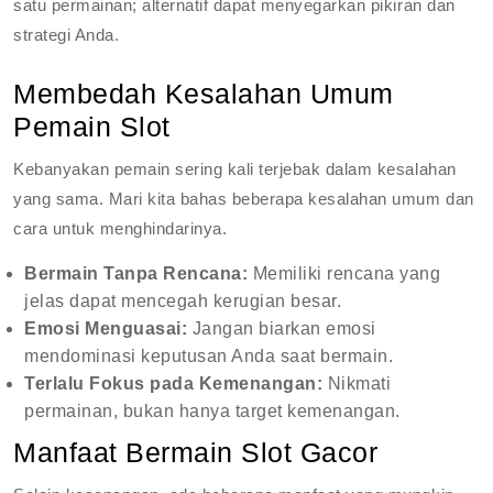
satu permainan; alternatif dapat menyegarkan pikiran dan
strategi Anda.
Membedah Kesalahan Umum
Pemain Slot
Kebanyakan pemain sering kali terjebak dalam kesalahan
yang sama. Mari kita bahas beberapa kesalahan umum dan
cara untuk menghindarinya.
Bermain Tanpa Rencana:
Memiliki rencana yang
jelas dapat mencegah kerugian besar.
Emosi Menguasai:
Jangan biarkan emosi
mendominasi keputusan Anda saat bermain.
Terlalu Fokus pada Kemenangan:
Nikmati
permainan, bukan hanya target kemenangan.
Manfaat Bermain Slot Gacor