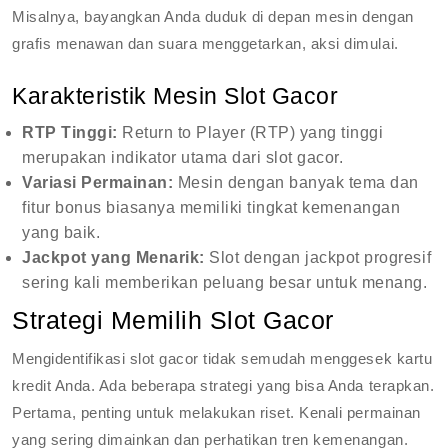
Misalnya, bayangkan Anda duduk di depan mesin dengan
grafis menawan dan suara menggetarkan, aksi dimulai.
Karakteristik Mesin Slot Gacor
RTP Tinggi:
Return to Player (RTP) yang tinggi
merupakan indikator utama dari slot gacor.
Variasi Permainan:
Mesin dengan banyak tema dan
fitur bonus biasanya memiliki tingkat kemenangan
yang baik.
Jackpot yang Menarik:
Slot dengan jackpot progresif
sering kali memberikan peluang besar untuk menang.
Strategi Memilih Slot Gacor
Mengidentifikasi slot gacor tidak semudah menggesek kartu
kredit Anda. Ada beberapa strategi yang bisa Anda terapkan.
Pertama, penting untuk melakukan riset. Kenali permainan
yang sering dimainkan dan perhatikan tren kemenangan.