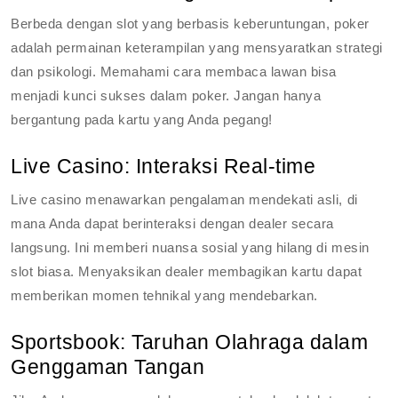
Berbeda dengan slot yang berbasis keberuntungan, poker
adalah permainan keterampilan yang mensyaratkan strategi
dan psikologi. Memahami cara membaca lawan bisa
menjadi kunci sukses dalam poker. Jangan hanya
bergantung pada kartu yang Anda pegang!
Live Casino: Interaksi Real-time
Live casino menawarkan pengalaman mendekati asli, di
mana Anda dapat berinteraksi dengan dealer secara
langsung. Ini memberi nuansa sosial yang hilang di mesin
slot biasa. Menyaksikan dealer membagikan kartu dapat
memberikan momen tehnikal yang mendebarkan.
Sportsbook: Taruhan Olahraga dalam
Genggaman Tangan