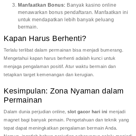
Manfaatkan Bonus:
Banyak kasino online
menawarkan bonus pendaftaran. Manfaatkan ini
untuk mendapatkan lebih banyak peluang
bermain.
Kapan Harus Berhenti?
Terlalu terlibat dalam permainan bisa menjadi bumerang.
Mengetahui kapan harus berhenti adalah kunci untuk
menjaga pengalaman positif. Atur waktu bermain dan
tetapkan target kemenangan dan kerugian.
Kesimpulan: Zona Nyaman dalam
Permainan
Dalam dunia perjudian online,
slot gacor hari ini
menjadi
magnet bagi banyak pemain. Pengetahuan dan teknik yang
tepat dapat meningkatkan pengalaman bermain Anda.