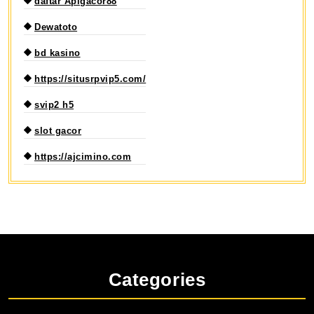
daftar Apigacor88
Dewatoto
bd kasino
https://situsrpvip5.com/
svip2 h5
slot gacor
https://ajcimino.com
Categories