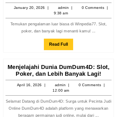
Keseruan
January
admin
January 20, 2026
admin
0 Comments
di
20,
9:38 am
Winpedia
2026
Kasino
Temukan pengalaman luar biasa di Winpedia77. Slot,
Online
poker, dan banyak lagi menanti kamu! ...
Terbaik
Read
Read Full
Full
Menjelajahi Dunia DumDum4D: Slot,
Menje
Poker, dan Lebih Banyak Lagi!
Duni
April
admin
April 16, 2026
admin
0 Comments
Dum
16,
12:00 am
Slot,
2026
Poker
Selamat Datang di DumDum4D: Surga untuk Pecinta Judi
dan
Online DumDum4D adalah platform yang menawarkan
Lebih
beragam permainan judi online, mulai dari ...