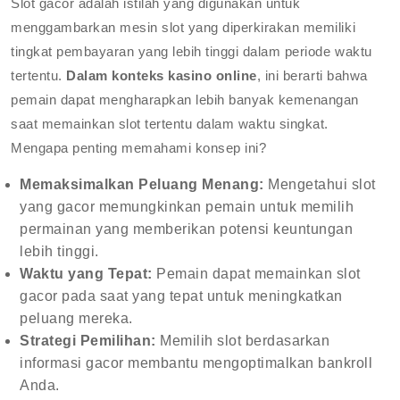
Slot gacor adalah istilah yang digunakan untuk
menggambarkan mesin slot yang diperkirakan memiliki
tingkat pembayaran yang lebih tinggi dalam periode waktu
tertentu.
Dalam konteks kasino online
, ini berarti bahwa
pemain dapat mengharapkan lebih banyak kemenangan
saat memainkan slot tertentu dalam waktu singkat.
Mengapa penting memahami konsep ini?
Memaksimalkan Peluang Menang:
Mengetahui slot
yang gacor memungkinkan pemain untuk memilih
permainan yang memberikan potensi keuntungan
lebih tinggi.
Waktu yang Tepat:
Pemain dapat memainkan slot
gacor pada saat yang tepat untuk meningkatkan
peluang mereka.
Strategi Pemilihan:
Memilih slot berdasarkan
informasi gacor membantu mengoptimalkan bankroll
Anda.