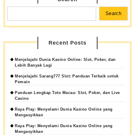
Search
Recent Posts
Menjelajahi Dunia Kasino Online: Slot, Poker, dan
Lebih Banyak Lagi
Menjelajahi Sarang777 Slot: Panduan Terbaik untuk
Pemain
Panduan Lengkap Toto Macau: Slot, Poker, dan Live
Casino
Raya Play: Menyelami Dunia Kasino Online yang
Mengasyikkan
Raya Play: Menyelami Dunia Kasino Online yang
Mengasyikkan